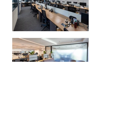
AÇU PETRÓLEO
Local: Rio de Janeiro
Ano: 2019
Área: 420m²
Segmento: Infraestrutura e serviços
de movimentação de petróleo